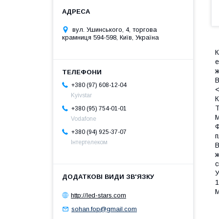
вул. Ушинського, 4, торгова
крамниця 594-598, Київ, Україна
К
е
ж
В
+380 (97) 608-12-04
<
Kyivstar
К
Т
+380 (95) 754-01-01
M
Vodafone
Ф
+380 (94) 925-37-07
п
Інтертелеком
В
ж
с
У
1
М
http://led-stars.com
sohan.fop@gmail.com