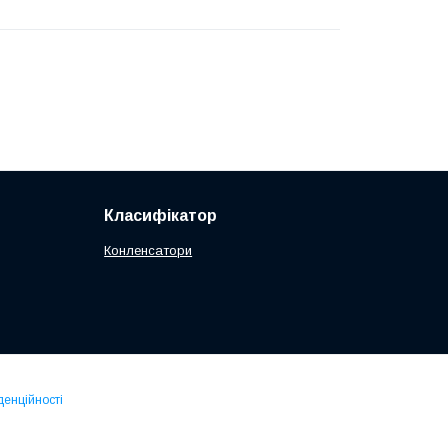
Класифікатор
Конленсатори
денційності