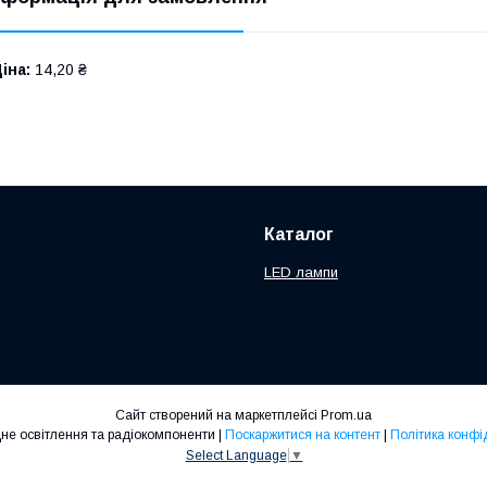
іна:
14,20 ₴
Каталог
LED лампи
Сайт створений на маркетплейсі
Prom.ua
Світлодіодне освітлення та радіокомпоненти |
Поскаржитися на контент
|
Політика конфі
Select Language
▼