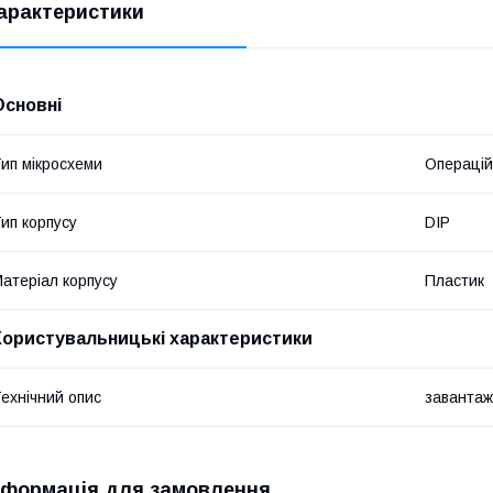
арактеристики
Основні
ип мікросхеми
Операцій
ип корпусу
DIP
атеріал корпусу
Пластик
Користувальницькі характеристики
ехнічний опис
завантаж
нформація для замовлення