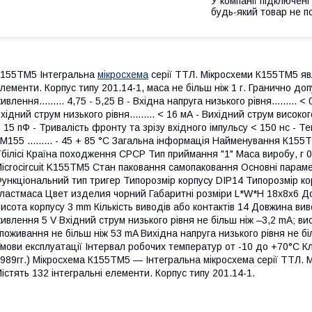
У компанії підключені
будь-який товар не п
155ТМ5 Інтегральна
мікросхема
серії ТТЛ. Мікросхеми К155ТМ5 явл
лементи. Корпус типу 201.14-1, маса не більш ніж 1 г. Гранично до
ивлення......... 4,75 - 5,25 В - Вхідна напруга низького рівня......... <
хідний струм низького рівня......... < 16 мА - Вихідний струм високого
 15 пФ - Тривалість фронту та зрізу вхідного імпульсу < 150 нс - Темп
М155 ......... - 45 + 85 °С Загальна інформація Найменування К15
білісі Країна походження СРСР Тип приймання "1" Маса виробу, г 0
icrocircuit K155TM5 Стан паковання самопаковання Основні парам
ункціональний тип тригер Типорозмір корпусу DIP14 Типорозмір ко
ластмаса Цвет изделия чорний Габаритні розміри L*W*H 18х8х6 Д
исота корпусу 3 mm Кількість виводів або контактів 14 Довжина ви
ивлення 5 V Вхідний струм низького рівня не більш ніж –3,2 mA; ви
поживання не більш ніж 53 mA Вихідна напруга низького рівня не біл
мови експлуатації Інтервал робочих температур от -10 до +70°C К
989гг.) Мікросхема К155ТМ5 — Інтегральна мікросхема серії ТТЛ.
істять 132 інтегральні елементи. Корпус типу 201.14-1.