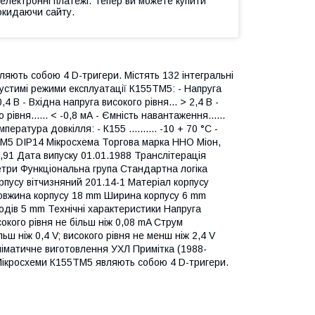
 електронні платежі. Тепер ви можете купити
окидаючи сайту.
яють собою 4 D-тригери. Містять 132 інтегральні
пустимі режими експлуатації К155ТМ5: - Напруга
 0,4 В - Вхідна напруга високого рівня... > 2,4 В -
 рівня...... < -0,8 мА - Ємність навантаження......
ература довкілля: - К155 .......... -10 + 70 °С -
5ТМ5 DIP14 Мікросхема Торгова марка ННО Міон,
,91 Дата випуску 01.01.1988 Транслітерація
етри Функціональна група Стандартна логіка
рпусу вітчизняний 201.14-1 Матеріал корпусу
овжина корпусу 18 mm Ширина корпусу 6 mm
водів 5 mm Технічні характеристики Напруга
сокого рівня не більш ніж 0,08 mA Струм
ьш ніж 0,4 V; високого рівня не менш ніж 2,4 V
ліматичне виготовлення УХЛ Примітка (1988-
 Мікросхеми К155ТМ5 являють собою 4 D-тригери.