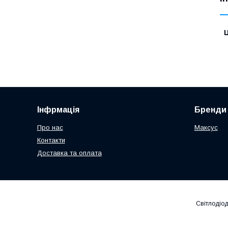
Ц
Інфрмація
Бренди
Про нас
Максус
Контакти
Доставка та оплата