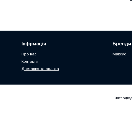
Інфрмація
Бренди
Про нас
Максус
Контакти
Доставка та оплата