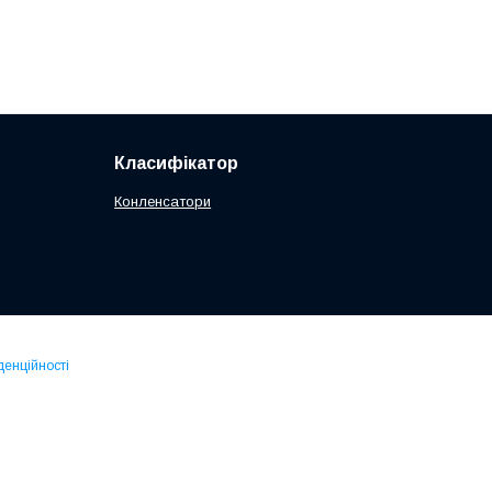
Класифікатор
Конленсатори
денційності