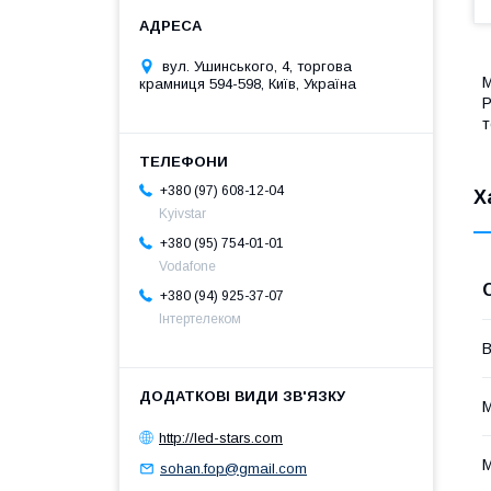
вул. Ушинського, 4, торгова
М
крамниця 594-598, Київ, Україна
Р
т
+380 (97) 608-12-04
Х
Kyivstar
+380 (95) 754-01-01
Vodafone
+380 (94) 925-37-07
Інтертелеком
В
М
http://led-stars.com
М
sohan.fop@gmail.com