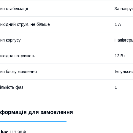
ип стабілізації
За напру
ихідний струм, не більше
1 А
ип корпусу
Напівгер
ихідна потужність
12 Вт
ип блоку живлення
Імпульсн
ількість фаз
1
нформація для замовлення
іна:
113,90 ₴