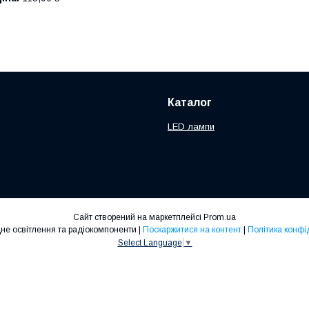
Каталог
LED лампи
Сайт створений на маркетплейсі
Prom.ua
Світлодіодне освітлення та радіокомпоненти |
Поскаржитися на контент
|
Політика конфі
Select Language
▼