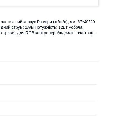
ластиковий корпус Розміри (д*ш*в), мм: 67*40*20
хідний струм: 1A/м Потужність: 12Вт Робоча
ї стрічки, для RGB контролера/підсилювача тощо.