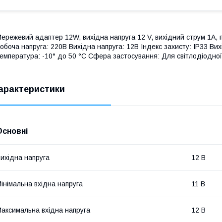
ережевий адаптер 12W, вихідна напруга 12 V, вихідний струм 1A, п
обоча напруга: 220В Вихідна напруга: 12В Індекс захисту: IP33 Ви
емпература: -10° до 50 °C Сфера застосування: Для світлодіодно
арактеристики
Основні
ихідна напруга
12 В
інімальна вхідна напруга
11 В
аксимальна вхідна напруга
12 В