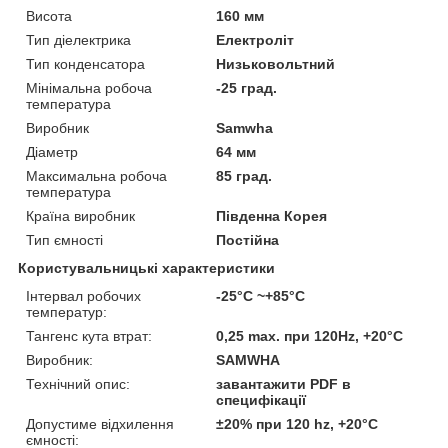
Висота
160 мм
Тип діелектрика
Електроліт
Тип конденсатора
Низьковольтний
Мінімальна робоча
-25 град.
температура
Виробник
Samwha
Діаметр
64 мм
Максимальна робоча
85 град.
температура
Країна виробник
Південна Корея
Тип ємності
Постійна
Користувальницькі характеристики
Інтервал робочих
-25°C ~+85°C
температур:
Тангенс кута втрат:
0,25 max. при 120Hz, +20°C
Виробник:
SAMWHA
Технічний опис:
завантажити PDF в
специфікації
Допустиме відхилення
±20% при 120 hz, +20°C
ємності: