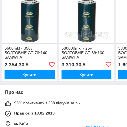
5600mkf - 350v
680000mkf - 25v
3300
БОЛТОВЫЕ GT 76*140
БОЛТОВЫЕ GT 89*160
БОЛ
SAMWHA
SAMWHA
SA
2 354,30
3 310,30
1 6
₴
₴
Купити
Купити
Про нас
93% позитивних з 268 відгуків за рік
Працює з 10.02.2013
м. Київ