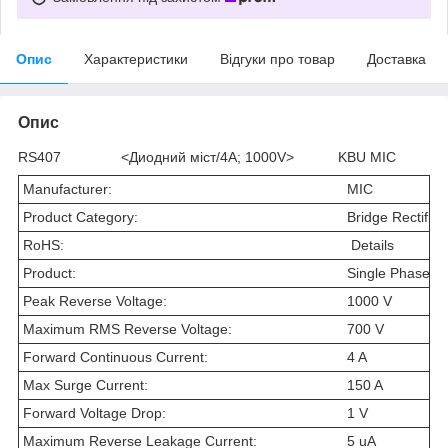
Опис
Характеристики
Відгуки про товар
Доставка
Опис
RS407 <Диодний міст/4A; 1000V> KBU MIC
Manufacturer:
MIC
Product Category:
Bridge Rectifier
RoHS:
Details
Product:
Single Phase B
Peak Reverse Voltage:
1000 V
Maximum RMS Reverse Voltage:
700 V
Forward Continuous Current:
4 A
Max Surge Current:
150 A
Forward Voltage Drop:
1 V
Maximum Reverse Leakage Current:
5 uA