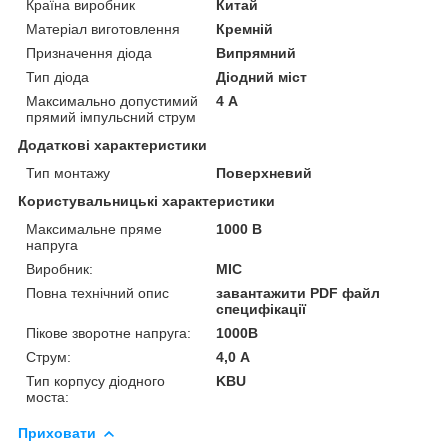
Країна виробник
Китай
Матеріал виготовлення
Кремній
Призначення діода
Випрямний
Тип діода
Діодний міст
Максимально допустимий
4 А
прямий імпульсний струм
Додаткові характеристики
Тип монтажу
Поверхневий
Користувальницькі характеристики
Максимальне пряме
1000 В
напруга
Виробник:
MIC
Повна технічний опис
завантажити PDF файл
специфікації
Пікове зворотне напруга:
1000В
Струм:
4,0 А
Тип корпусу діодного
KBU
моста:
Приховати