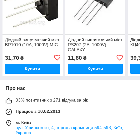
Діодний випрямлячий міст
Діодний випрямлячий міст
Діод
BR1010 (10A; 1000V) MIC
RS207 (2A; 1000V)
КЦ40
GALAXY
31,70
11,80
39,
₴
₴
Купити
Купити
Про нас
93% позитивних з 271 відгука за рік
Працює з 10.02.2013
м. Київ
вул. Ушинського, 4, торгова крамниця 594-598, Київ,
Україна