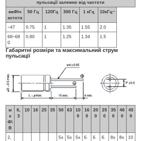
пульсації залежно від частоти
мкФ\ч
50 Гц
120Гц
300 Гц
1 кГц
10кГц~
астота
~47
0.75
1
1.35
1.55
2.0
68~68
0.80
1
1.25
1.34
1.5
0
Габаритні розміри та максимальний струм
пульсації
м
6,
10
16
25
35
50
63
10
16
20
25
35
40
45
к
3
0
0
0
0
0
0
0
Ф\
В
2,
5x
5x
5x
6.
6.
6.
8x
8x
10