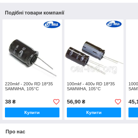
Подібні товари компанії
220mkf - 200v RD 18*35
100mkf - 400v RD 18*35
1000
SAMWHA, 105°C
SAMWHA, 105°C
SAM
38
56,90
45,
₴
₴
Купити
Купити
Про нас