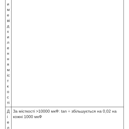
и
м
е
ві
д
х
и
л
е
н
н
я
м
іс
т
к
о
с
ті
Д
За місткості >10000 мкФ: tan ÷ збільшується на 0,02 на
і
кожні 1000 мкФ
е
л