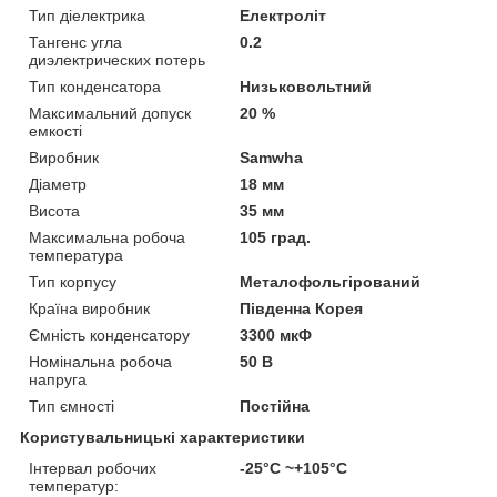
Тип діелектрика
Електроліт
Тангенс угла
0.2
диэлектрических потерь
Тип конденсатора
Низьковольтний
Максимальний допуск
20 %
емкості
Виробник
Samwha
Діаметр
18 мм
Висота
35 мм
Максимальна робоча
105 град.
температура
Тип корпусу
Металофольгірований
Країна виробник
Південна Корея
Ємність конденсатору
3300 мкФ
Номінальна робоча
50 В
напруга
Тип ємності
Постійна
Користувальницькі характеристики
Інтервал робочих
-25°C ~+105°C
температур: