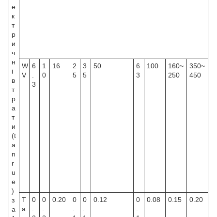
е
к
т
р
и
ч
н
W
6
1
16
2
3
50
6
100
160~
350~
і
V
.
0
5
5
3
250
450
в
3
т
р
а
т
и
(t
a
n
r
u
e
)
T
0
0
0.20
0
0
0.12
0
0.08
0.15
0.20
з
a
.
.
.
.
.
а