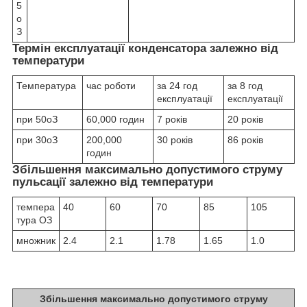
5
о
З
Термін експлуатації конденсатора залежно від
температури
Температура
час роботи
за 24 год
за 8 год
експлуатації
експлуатації
при 50
о
З
60,000 годин
7 років
20 років
при 30
о
З
200,000
30 років
86 років
годин
Збільшення максимально допустимого струму
пульсації залежно від температури
темпера
40
60
70
85
105
тура
О
З
множник
2.4
2.1
1.78
1.65
1.0
Збільшення максимально допустимого струму