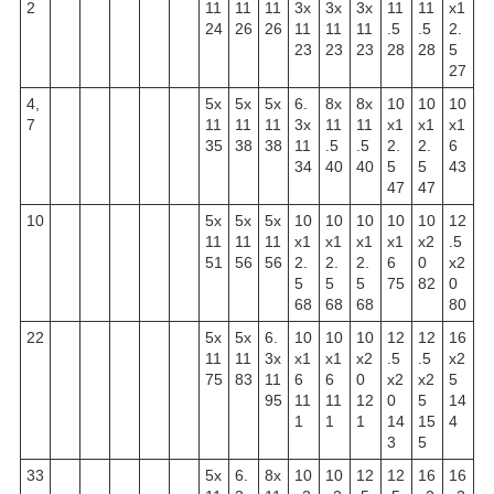
2
11
11
11
3x
3x
3x
11
11
x1
24
26
26
11
11
11
.5
.5
2.
23
23
23
28
28
5
27
4,
5x
5x
5x
6.
8x
8x
10
10
10
7
11
11
11
3x
11
11
x1
x1
x1
35
38
38
11
.5
.5
2.
2.
6
34
40
40
5
5
43
47
47
10
5x
5x
5x
10
10
10
10
10
12
11
11
11
x1
x1
x1
x1
x2
.5
51
56
56
2.
2.
2.
6
0
x2
5
5
5
75
82
0
68
68
68
80
22
5x
5x
6.
10
10
10
12
12
16
11
11
3x
x1
x1
x2
.5
.5
x2
75
83
11
6
6
0
x2
x2
5
95
11
11
12
0
5
14
1
1
1
14
15
4
3
5
33
5x
6.
8x
10
10
12
12
16
16