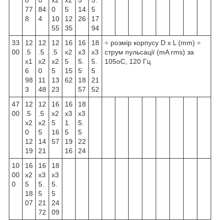
0
0
x2
x2
5
5.
77
84
0
5
14
5
8
4
10
12
26
17
55
35
94
33
12
12
12
16
16
18
÷ розмір корпусу D x L (mm) ÷
00
.5
.5
.5
x2
x3
x3
струм пульсації (mA rms) за
x1
x2
x2
5
5.
5.
105
о
С, 120 Гц
6
0
5
15
5
5
98
11
13
62
18
21
3
48
23
57
52
47
12
12
16
16
18
00
.5
.5
x2
x3
x3
x2
x2
5
1.
5.
0
5
16
5
5
12
14
57
19
22
19
21
16
24
10
16
16
18
00
x2
x3
x3
0
5
5.
5.
18
5
5
07
21
24
72
09