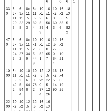
6
0
6
1
33
6.
6.
8x
8x
10
10
10
16
18
0
3x
3x
11
11
x1
x1
x2
x2
x3
11
11
.5
.5
2.
6
0
5
5.
20
22
29
32
5
50
60
85
5
6
8
3
4
39
4
3
6
82
9
2
47
6.
6.
8x
10
10
10
12
16
0
3x
3x
11
x1
x1
x2
.5
x2
11
11
.5
2.
6
0
x2
5
24
27
34
5
52
65
0
10
6
2
9
44
1
7
84
21
9
4
10
8x
10
10
10
12
12
16
18
00
11
x1
x1
x2
.5
.5
x2
x4
.5
2.
6
0
x2
x2
5
0
42
5
64
78
0
5
14
19
2
54
8
2
97
12
90
25
4
4
26
22
10
10
12
12
16
16
00
x2
x2
.5
.5
x2
x3