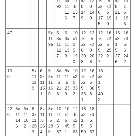
11
3x
11
x2
x2
.5
.5
x2
x3
92
11
.5
0
0
x2
x2
5
1.
11
13
14
14
0
5
21
5
6
7
9
9
17
19
1
19
5
0
3
47
5x
6.
6.
10
12
12
12
16
16
16
11
3x
3x
x1
.5
.5
.5
x2
x3
x3
96
11
11
2.
x2
x2
x2
5
1.
5.
12
13
5
0
0
5
25
5
5
7
9
19
20
20
22
2
27
24
0
8
8
7
6
2
10
5x
6.
6.
8x
8x
10
12
16
16
0
11
3x
3x
11
11
x2
.5
x2
x3
11
11
11
.5
.5
0
x2
5
1.
9
15
16
21
23
33
5
36
5
1
0
8
9
2
33
8
40
1
2
22
5x
5x
6.
8x
8x
10
10
12
16
18
0
11
11
3x
11
11
x1
x1
.5
x3
x3
14
16
11
.5
.5
2.
6
x2
1.
5.
6
2
20
26
28
5
45
5
5
5
3
4
0
37
1
63
59
67