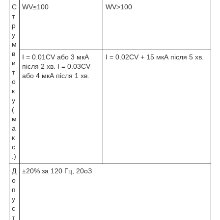
С
WV≤100
WV>100
т
р
у
м
в
I = 0.01CV або 3 мкА
I = 0.02CV + 15 мкА після 5 хв.
и
після 2 хв. I = 0.03CV
т
або 4 мкА після 1 хв.
о
к
у
(
м
а
к
с
.)
Д
±20% за 120 Гц, 20
о
З
о
п
у
с
т