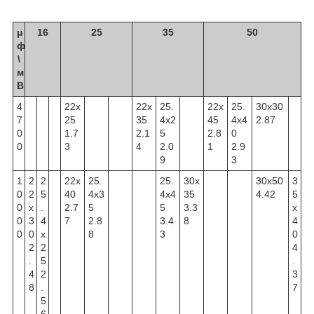
μ
16
25
35
50
ф
\
м
В
4
22x
22x
25.
22x
25.
30x30
7
25
35
4x2
45
4x4
2.87
0
1.7
2.1
5
2.8
0
0
3
4
2.0
1
2.9
9
3
1
2
2
22x
25.
25.
30x
30x50
3
0
2
5
40
4x3
4x4
35
4.42
5
0
x
.
2.7
5
5
3.3
x
0
3
4
7
2.8
3.4
8
4
0
0
x
8
3
0
2
2
4
.
5
.
4
2
3
8
.
7
5