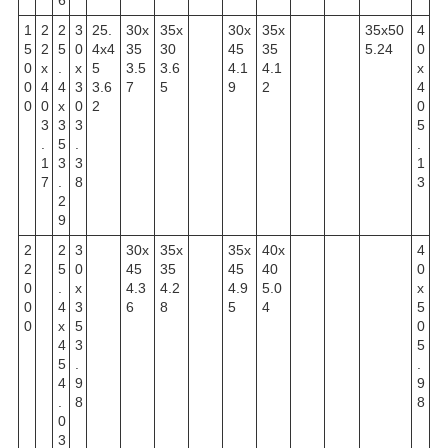
6
1
2
2
3
25.
30x
35x
30x
35x
35x50
4
5
2
5
0
4x4
35
30
45
35
5.24
0
0
x
.
x
5
3.5
3.6
4.1
4.1
x
0
4
4
3
3.6
7
5
9
2
4
0
0
x
0
2
0
3
3
3
5
.
5
.
.
1
3
3
1
7
.
8
3
2
9
2
2
3
30x
35x
35x
40x
4
2
5
0
45
35
45
40
0
0
.
x
4.3
4.2
4.9
5.0
x
0
4
3
6
8
5
4
5
0
x
5
0
4
3
5
5
.
.
4
9
9
.
8
8
0
3