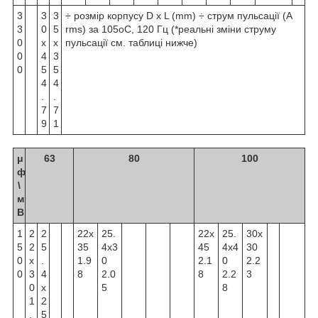
3
3
3
÷ розмір корпусу D x L (mm) ÷ струм пульсації (A
3
0
5
rms) за 105
о
С, 120 Гц (*реальні зміни струму
0
x
x
пульсації см. таблиці нижче)
0
4
3
0
5
5
4
4
.
.
7
7
9
1
μ
63
80
100
ф
\
м
В
1
2
2
22x
25.
22x
25.
30x
5
2
5
35
4x3
45
4x4
30
0
x
.
1.9
0
2.1
0
2.2
0
3
4
8
2.0
8
2.2
3
0
x
5
8
1
2
.
5