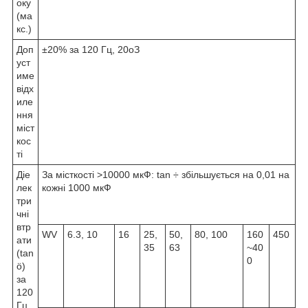
оку
(ма
кс.)
Доп
±20% за 120 Гц, 20
о
З
уст
име
відх
иле
ння
міст
кос
ті
Діе
За місткості >10000 мкФ: tan ÷ збільшується на 0,01 на
лек
кожні 1000 мкФ
три
чні
втр
WV
6.3, 10
16
25,
50,
80, 100
160
450
ати
35
63
~40
(tan
0
ö)
за
120
Гц,