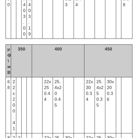
0
4
4
3
4
8
0
0
3
3
.
.
0
1
0
9
μ
350
400
450
ф
\
м
В
6
2
22x
25.
22x
25.
30x
8
2
25
4x2
30
4x2
20
x
0.4
0
0.3
5
0.3
2
4
0.4
4
0.3
6
0
5
5
0
.
4
1
8
2
2
22x
25.
30x
22x
25.
30x