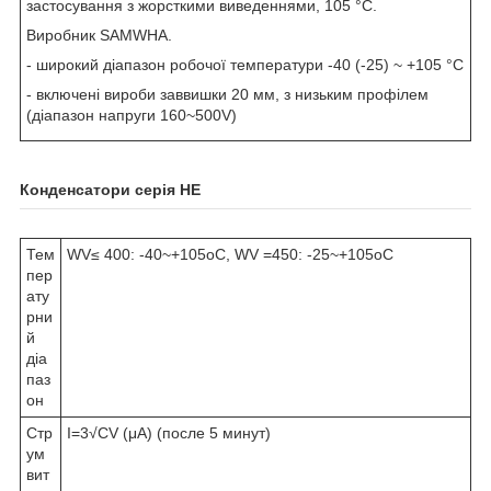
застосування з жорсткими виведеннями, 105 °C.
Виробник SAMWHA.
- широкий діапазон робочої температури -40 (-25) ~ +105 °C
- включені вироби заввишки 20 мм, з низьким профілем
(діапазон напруги 160~500V)
Конденсатори серія HE
Тем
WV≤ 400: -40~+105
o
C, WV =450: -25~+105
o
C
пер
ату
рни
й
діа
паз
он
Стр
I=3√CV (μA) (после 5 минут)
ум
вит