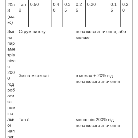
Tan
0.50
0.4
0.3
0.2
0.20
0.1
0.2
20
о
δ
0
5
5
5
0
З
(ма
кс)
Змі
Струм витоку
початкове значення, або
на
менше
пар
аме
трів
післ
я
200
Зміна місткості
в межах +-20% від
0
початкового значення
год
роб
оти
за
ном
іна
льн
Tan δ
менш ніж 200% від
ої
початкового значення
нап
руг