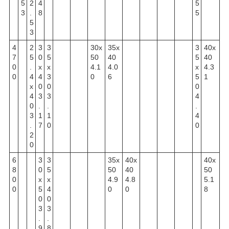
5
2
4
5
3
.
8
5
5
3
4
2
3
3
30x
35x
3
40x
7
5
0
5
50
40
5
40
0
.
x
x
4.1
4.0
x
4.3
0
4
4
3
0
6
5
1
x
0
0
0
4
3
3
4
0
.
.
.
3
1
1
4
.
7
0
0
2
0
6
3
3
35x
40x
40x
8
0
5
50
40
50
0
x
x
4.9
4.8
5.1
0
5
4
0
0
8
0
0
3
3
.
.
9
8