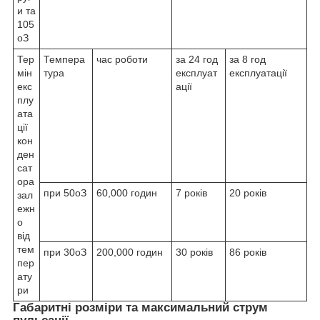
и та
105
о
З
Тер
Темпера
час роботи
за 24 год
за 8 год
мін
тура
експлуат
експлуатації
екс
ації
плу
ата
ції
кон
ден
сат
ора
при 50
о
З
60,000 годин
7 років
20 років
зал
ежн
о
від
тем
при 30
о
З
200,000 годин
30 років
86 років
пер
ату
ри
Габаритні розміри та максимальний струм