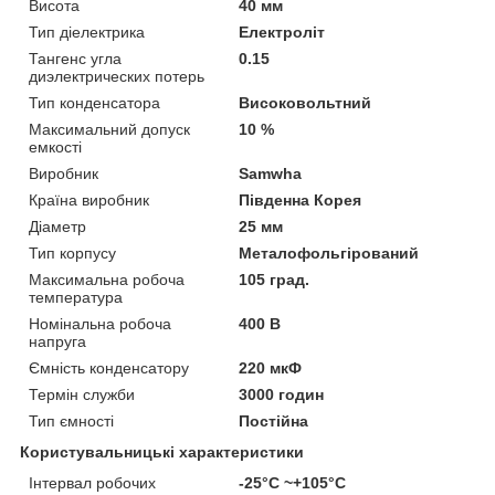
Висота
40 мм
Тип діелектрика
Електроліт
Тангенс угла
0.15
диэлектрических потерь
Тип конденсатора
Високовольтний
Максимальний допуск
10 %
емкості
Виробник
Samwha
Країна виробник
Південна Корея
Діаметр
25 мм
Тип корпусу
Металофольгірований
Максимальна робоча
105 град.
температура
Номінальна робоча
400 В
напруга
Ємність конденсатору
220 мкФ
Термін служби
3000 годин
Тип ємності
Постійна
Користувальницькі характеристики
Інтервал робочих
-25°C ~+105°C