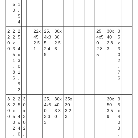
5
1
0
.
5
4
2
2
2
22x
25.
30x
25.
30x
3
2
2
5
45
4x3
30
4x5
40
5
0
x
.
2.5
5
2.5
0
2.8
x
0
3
4
1
2.4
6
2.8
3
3
5
x
9
5
0
1
3
2
.
0
.
8
1
7
6
.
6
9
2
3
2
2
3
25.
30x
35x
30x
3
3
2
5
0
4x5
40
30
50
5
0
x
.
x
0
3.3
3.2
3.5
x
0
5
4
3
3.3
0
3
9
4
0
x
0
3
0
2
4
2
3
.
0
.
.