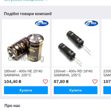
Подібні товари компанії
180mkf - 400v HE 25*40
150mkf - 400v RD 18*40
2200
SAMWHA, 105°C
SAMWHA, 105°C
SAM
104,40
87,80
107
₴
₴
Купити
Купити
Про нас