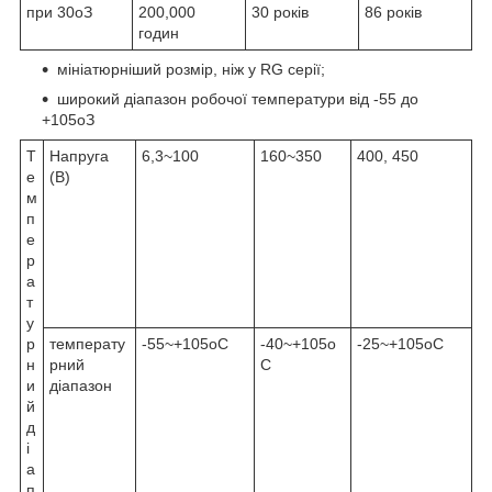
при 30
о
З
200,000
30 років
86 років
годин
мініатюрніший розмір, ніж у RG серії;
широкий діапазон робочої температури від -55 до
+105
о
З
Т
Напруга
6,3~100
160~350
400, 450
е
(В)
м
п
е
р
а
т
у
р
температу
-55~+105
o
C
-40~+105
o
-25~+105
o
C
н
рний
C
и
діапазон
й
д
і
а
п