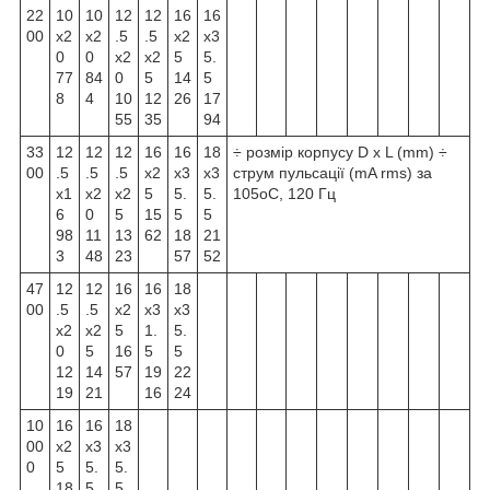
22
10
10
12
12
16
16
00
x2
x2
.5
.5
x2
x3
0
0
x2
x2
5
5.
77
84
0
5
14
5
8
4
10
12
26
17
55
35
94
33
12
12
12
16
16
18
÷ розмір корпусу D x L (mm) ÷
00
.5
.5
.5
x2
x3
x3
струм пульсації (mA rms) за
x1
x2
x2
5
5.
5.
105
о
С, 120 Гц
6
0
5
15
5
5
98
11
13
62
18
21
3
48
23
57
52
47
12
12
16
16
18
00
.5
.5
x2
x3
x3
x2
x2
5
1.
5.
0
5
16
5
5
12
14
57
19
22
19
21
16
24
10
16
16
18
00
x2
x3
x3
0
5
5.
5.
18
5
5