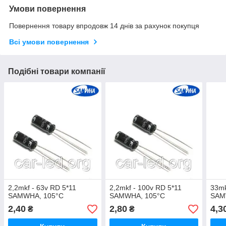
Умови повернення
Повернення товару впродовж 14 днів за рахунок покупця
Всі умови повернення
Подібні товари компанії
2,2mkf - 63v RD 5*11
2,2mkf - 100v RD 5*11
33mk
SAMWHA, 105°C
SAMWHA, 105°C
SAM
2,40
2,80
4,3
₴
₴