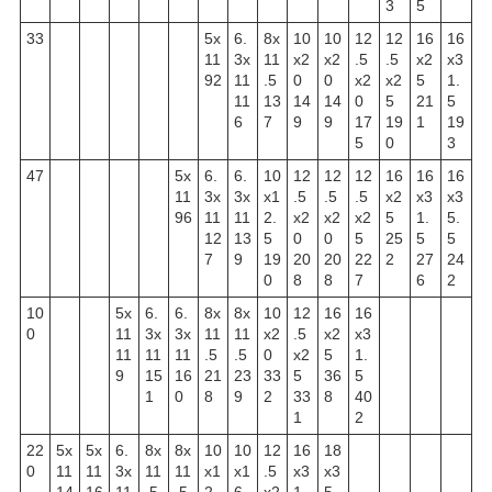
3
5
33
5x
6.
8x
10
10
12
12
16
16
11
3x
11
x2
x2
.5
.5
x2
x3
92
11
.5
0
0
x2
x2
5
1.
11
13
14
14
0
5
21
5
6
7
9
9
17
19
1
19
5
0
3
47
5x
6.
6.
10
12
12
12
16
16
16
11
3x
3x
x1
.5
.5
.5
x2
x3
x3
96
11
11
2.
x2
x2
x2
5
1.
5.
12
13
5
0
0
5
25
5
5
7
9
19
20
20
22
2
27
24
0
8
8
7
6
2
10
5x
6.
6.
8x
8x
10
12
16
16
0
11
3x
3x
11
11
x2
.5
x2
x3
11
11
11
.5
.5
0
x2
5
1.
9
15
16
21
23
33
5
36
5
1
0
8
9
2
33
8
40
1
2
22
5x
5x
6.
8x
8x
10
10
12
16
18
0
11
11
3x
11
11
x1
x1
.5
x3
x3