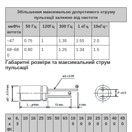
Збільшення максимально допустимого струму
пульсації залежно від частоти
мкФ\ч
50 Гц
120Гц
300 Гц
1 кГц
10кГц~
астота
~47
0.75
1
1.35
1.55
2.0
68~68
0.80
1
1.25
1.34
1.5
0
Габаритні розміри та максимальний струм
пульсації
м
6,
10
16
25
35
50
63
10
16
20
25
35
40
45
к
3
0
0
0
0
0
0
0
Ф\