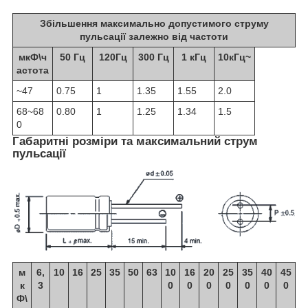
Збільшення максимально допустимого струму
пульсації залежно від частоти
мкФ\ч
50 Гц
120Гц
300 Гц
1 кГц
10кГц~
астота
~47
0.75
1
1.35
1.55
2.0
68~68
0.80
1
1.25
1.34
1.5
0
Габаритні розміри та максимальний струм
пульсації
м
6,
10
16
25
35
50
63
10
16
20
25
35
40
45
к
3
0
0
0
0
0
0
0
Ф\