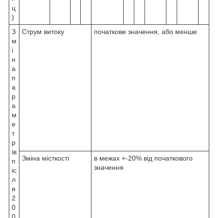
ц
)
З
Струм витоку
початкове значення, або менше
м
і
н
а
п
а
р
а
м
е
т
р
ів
Зміна місткості
в межах +-20% від початкового
п
значення
іс
л
я
2
0
0