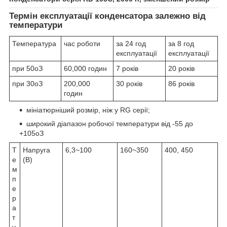
Термін експлуатації конденсатора залежно від
температури
Температура
час роботи
за 24 год
за 8 год
експлуатації
експлуатації
при 50
о
З
60,000 годин
7 років
20 років
при 30
о
З
200,000
30 років
86 років
годин
мініатюрніший розмір, ніж у RG серії;
широкий діапазон робочої температури від -55 до
+105
о
З
Т
Напруга
6,3~100
160~350
400, 450
е
(В)
м
п
е
р
а
т
у