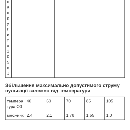
н
а
п
р
у
г
и
т
а
1
0
5
о
З
Збільшення максимально допустимого струму
пульсації залежно від температури
темпера
40
60
70
85
105
тура
О
З
множник
2.4
2.1
1.78
1.65
1.0