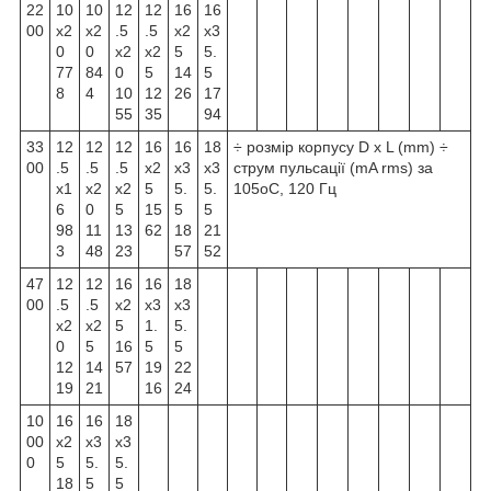
22
10
10
12
12
16
16
00
x2
x2
.5
.5
x2
x3
0
0
x2
x2
5
5.
77
84
0
5
14
5
8
4
10
12
26
17
55
35
94
33
12
12
12
16
16
18
÷ розмір корпусу D x L (mm) ÷
00
.5
.5
.5
x2
x3
x3
струм пульсації (mA rms) за
x1
x2
x2
5
5.
5.
105
о
С, 120 Гц
6
0
5
15
5
5
98
11
13
62
18
21
3
48
23
57
52
47
12
12
16
16
18
00
.5
.5
x2
x3
x3
x2
x2
5
1.
5.
0
5
16
5
5
12
14
57
19
22
19
21
16
24
10
16
16
18
00
x2
x3
x3
0
5
5.
5.
18
5
5