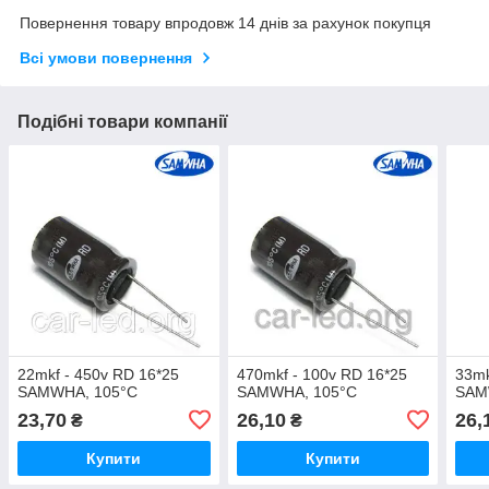
Повернення товару впродовж 14 днів за рахунок покупця
Всі умови повернення
Подібні товари компанії
22mkf - 450v RD 16*25
470mkf - 100v RD 16*25
33mk
SAMWHA, 105°C
SAMWHA, 105°C
SAM
23,70
26,10
26,
₴
₴
Купити
Купити