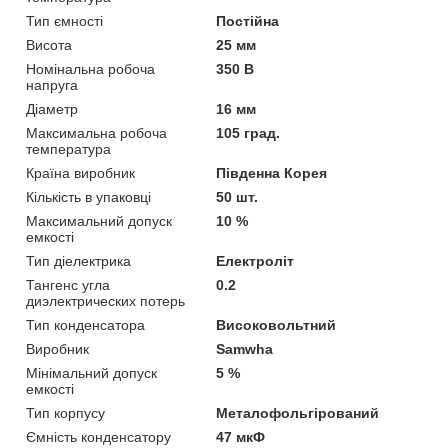
Тип ємності
Постійна
Висота
25 мм
Номінальна робоча
350 В
напруга
Діаметр
16 мм
Максимальна робоча
105 град.
температура
Країна виробник
Південна Корея
Кількість в упаковці
50 шт.
Максимальний допуск
10 %
емкості
Тип діелектрика
Електроліт
Тангенс угла
0.2
диэлектрических потерь
Тип конденсатора
Високовольтний
Виробник
Samwha
Мінімальний допуск
5 %
емкості
Тип корпусу
Металофольгірований
Ємність конденсатору
47 мкФ