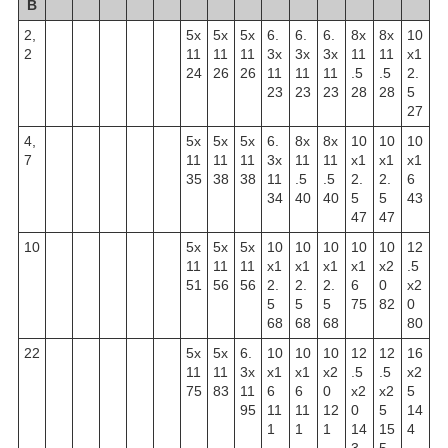
В
2,
5x
5x
5x
6.
6.
6.
8x
8x
10
2
11
11
11
3x
3x
3x
11
11
x1
24
26
26
11
11
11
.5
.5
2.
23
23
23
28
28
5
27
4,
5x
5x
5x
6.
8x
8x
10
10
10
7
11
11
11
3x
11
11
x1
x1
x1
35
38
38
11
.5
.5
2.
2.
6
34
40
40
5
5
43
47
47
10
5x
5x
5x
10
10
10
10
10
12
11
11
11
x1
x1
x1
x1
x2
.5
51
56
56
2.
2.
2.
6
0
x2
5
5
5
75
82
0
68
68
68
80
22
5x
5x
6.
10
10
10
12
12
16
11
11
3x
x1
x1
x2
.5
.5
x2
75
83
11
6
6
0
x2
x2
5
95
11
11
12
0
5
14
1
1
1
14
15
4
3
5