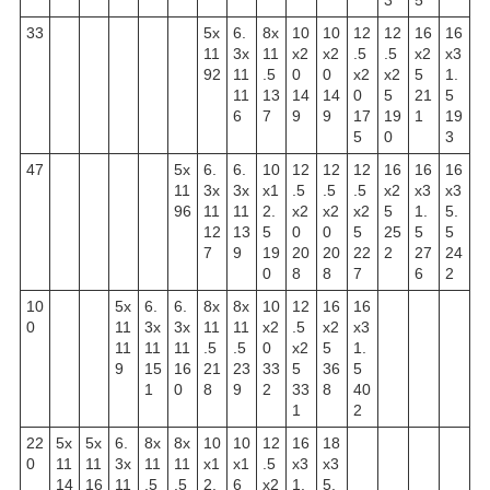
33
5x
6.
8x
10
10
12
12
16
16
11
3x
11
x2
x2
.5
.5
x2
x3
92
11
.5
0
0
x2
x2
5
1.
11
13
14
14
0
5
21
5
6
7
9
9
17
19
1
19
5
0
3
47
5x
6.
6.
10
12
12
12
16
16
16
11
3x
3x
x1
.5
.5
.5
x2
x3
x3
96
11
11
2.
x2
x2
x2
5
1.
5.
12
13
5
0
0
5
25
5
5
7
9
19
20
20
22
2
27
24
0
8
8
7
6
2
10
5x
6.
6.
8x
8x
10
12
16
16
0
11
3x
3x
11
11
x2
.5
x2
x3
11
11
11
.5
.5
0
x2
5
1.
9
15
16
21
23
33
5
36
5
1
0
8
9
2
33
8
40
1
2
22
5x
5x
6.
8x
8x
10
10
12
16
18
0
11
11
3x
11
11
x1
x1
.5
x3
x3
14
16
11
.5
.5
2.
6
x2
1.
5.