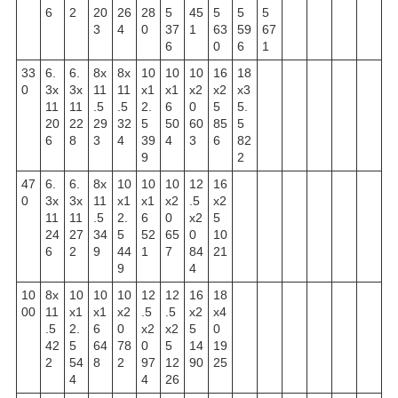
6
2
20
26
28
5
45
5
5
5
3
4
0
37
1
63
59
67
6
0
6
1
33
6.
6.
8x
8x
10
10
10
16
18
0
3x
3x
11
11
x1
x1
x2
x2
x3
11
11
.5
.5
2.
6
0
5
5.
20
22
29
32
5
50
60
85
5
6
8
3
4
39
4
3
6
82
9
2
47
6.
6.
8x
10
10
10
12
16
0
3x
3x
11
x1
x1
x2
.5
x2
11
11
.5
2.
6
0
x2
5
24
27
34
5
52
65
0
10
6
2
9
44
1
7
84
21
9
4
10
8x
10
10
10
12
12
16
18
00
11
x1
x1
x2
.5
.5
x2
x4
.5
2.
6
0
x2
x2
5
0
42
5
64
78
0
5
14
19
2
54
8
2
97
12
90
25
4
4
26