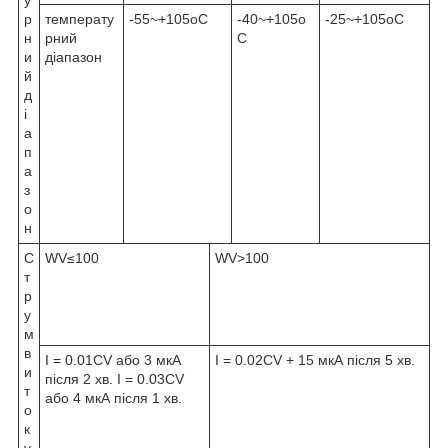
р
температу
-55~+105
o
C
-40~+105
o
-25~+105
o
C
н
рний
C
и
діапазон
й
д
і
а
п
а
з
о
н
С
WV≤100
WV>100
т
р
у
м
в
I = 0.01CV або 3 мкА
I = 0.02CV + 15 мкА після 5 хв.
и
після 2 хв. I = 0.03CV
т
або 4 мкА після 1 хв.
о
к
у