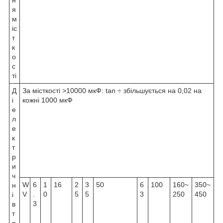
я
м
іс
т
к
о
с
ті
Д
За місткості >10000 мкФ: tan ÷ збільшується на 0,02 на
і
кожні 1000 мкФ
е
л
е
к
т
р
и
ч
W
6
1
16
2
3
50
6
100
160~
350~
н
V
.
0
5
5
3
250
450
і
3
в
т
р