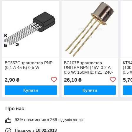
BC557C транзистор PNP
BC107B транзистор
КТ94
(0,1 А 45 В) 0,5 W
UNITRA NPN (45V; 0.2 А;
(100
0,6 W; 150MHz; h21=240-
0,5 
500) TO18 (gold)
2,90
26,10
5,7
₴
₴
Купити
Купити
Про нас
93% позитивних з 269 відгуків за рік
Працює з 10.02.2013