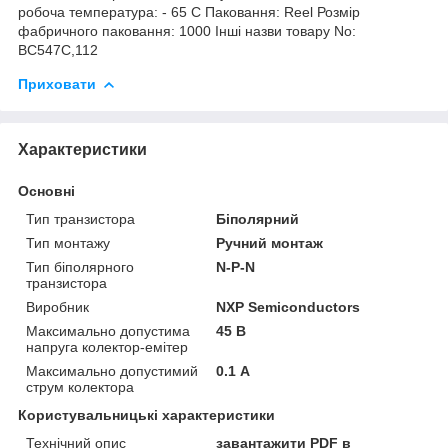
робоча температура: - 65 C Паковання: Reel Розмір
фабричного паковання: 1000 Інші назви товару No:
BC547C,112
Приховати
Характеристики
Основні
Тип транзистора
Біполярний
Тип монтажу
Ручний монтаж
Тип біполярного
N-P-N
транзистора
Виробник
NXP Semiconductors
Максимально допустима
45 В
напруга колектор-емітер
Максимально допустимий
0.1 А
струм колектора
Користувальницькі характеристики
Технічний опис
завантажити PDF в