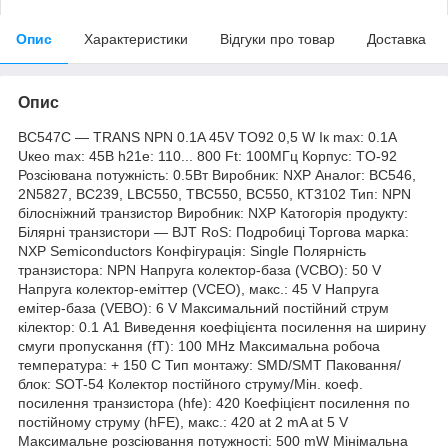
Опис
Характеристики
Відгуки про товар
Доставка
Опис
BC547C — TRANS NPN 0.1A 45V TO92 0,5 W Iк max: 0.1А
Uкео max: 45В h21е: 110... 800 Ft: 100МГц Корпус: TO-92
Розсіювана потужність: 0.5Вт Виробник: NXP Аналог: BC546,
2N5827, BC239, LBC550, TBC550, BC550, КТ3102 Тип: NPN
білосніжний транзистор Виробник: NXP Катогорія продукту:
Білярні транзистори — BJT RoS: Подробиці Торгова марка:
NXP Semiconductors Конфігурація: Single Полярність
транзистора: NPN Напруга колектор-база (VCBO): 50 V
Напруга колектор-еміттер (VCEO), макс.: 45 V Напруга
емітер-база (VEBO): 6 V Максимальний постійний струм
кілектор: 0.1 A1 Виведення коефіцієнта посилення на ширину
смуги пропускання (fT): 100 MHz Максимальна робоча
температура: + 150 C Тип монтажу: SMD/SMT Паковання/
блок: SOT-54 Колектор постійного струму/Мін. коеф.
посилення транзистора (hfe): 420 Коефіцієнт посилення по
постійному струму (hFE), макс.: 420 at 2 mA at 5 V
Максимальне розсіювання потужності: 500 mW Мінімальна