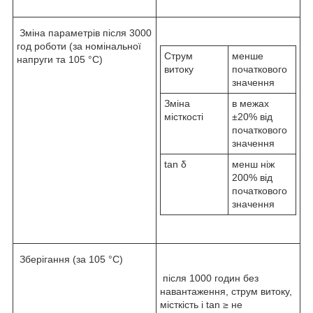
Зміна параметрів після 3000
год роботи (за номінальної
Струм
менше
напруги та 105 °C)
витоку
початкового
значення
Зміна
в межах
місткості
±20% від
початкового
значення
tan δ
менш ніж
200% від
початкового
значення
Зберігання (за 105 °C)
після 1000 годин без
навантаження, струм витоку,
місткість і tan ≥ не