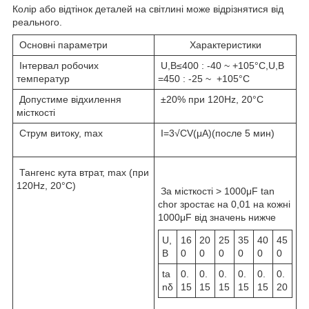
Колір або відтінок деталей на світлині може відрізнятися від
реального.
Основні параметри
Характеристики
Інтервал робочих
U,B≤400 : -40 ~ +105°C,U,B
температур
=450 : -25 ~ +105°C
Допустиме відхилення
±20% при 120Hz, 20°C
місткості
Струм витоку, max
I=3√CV(μА)(после 5 мин)
Тангенс кута втрат, max (при
120Hz, 20°C)
За місткості > 1000μF tan
chor зростає на 0,01 на кожні
1000μF від значень нижче
U,
16
20
25
35
40
45
B
0
0
0
0
0
0
ta
0.
0.
0.
0.
0.
0.
nδ
15
15
15
15
15
20