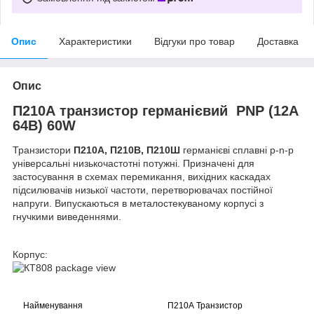
Опис
Характеристики
Відгуки про товар
Доставка
Опис
П210А транзистор германієвий PNP (12А
64В) 60W
Транзистори
П210А, П210В, П210Ш
германієві сплавні p-n-p
універсальні низькочастотні потужні. Призначені для
застосування в схемах перемикання, вихідних каскадах
підсилювачів низької частоти, перетворювачах постійної
напруги. Випускаються в металостекуваному корпусі з
гнучкими виведеннями.
Корпус:
Найменування
П210А Транзистор