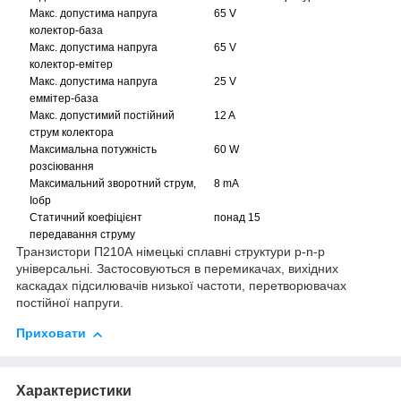
Макс. допустима напруга
65 V
колектор-база
Макс. допустима напруга
65 V
колектор-емітер
Макс. допустима напруга
25 V
еммітер-база
Макс. допустимий постійний
12 A
струм колектора
Максимальна потужність
60 W
розсіювання
Максимальний зворотний струм,
8 mA
Iобр
Статичний коефіцієнт
понад 15
передавання струму
Транзистори П210А німецькі сплавні структури p-n-p
універсальні. Застосовуються в перемикачах, вихідних
каскадах підсилювачів низької частоти, перетворювачах
постійної напруги.
Приховати
Характеристики