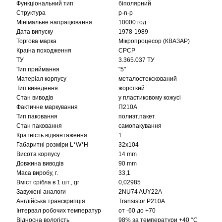
Функціональний тип
біполярний
Структура
p-n-p
Мінімальне напрацювання
10000 год.
Дата випуску
1978-1989
Торгова марка
Мікропроцесор (КВАЗАР)
Країна походження
СРСР
ТУ
3.365.037 ТУ
Тип приймання
"5"
Матеріал корпусу
металостекскований
Тип виведення
жорсткий
Стан виводів
у пластиковому кожусі
Фактичне маркування
П210А
Тип паковання
полиэт.пакет
Стан паковання
самопакування
Кратність відвантаження
1
Габаритні розміри L*W*H
32х104
Висота корпусу
14 mm
Довжина виводів
90 mm
Маса виробу, г.
33,1
Вміст срібла в 1 шт., gr
0,02985
Завужені аналоги
2NU74 AUY22A
Англійська транскрипція
Transistor P210A
Інтервал робочих температур
от -60 до +70
Відносна вологість
98% за температури +40 °C