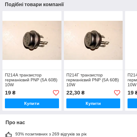
Подібні товари компанії
П214А транзистор
П214Г транзистор
П214
германієвий PNP (5А 60В)
германієвий PNP (5А 60В)
герм
10W
10W
10W
19
22,30
19
₴
₴
Купити
Купити
Про нас
93% позитивних з 269 відгуків за рік