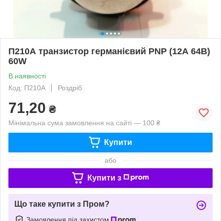
П210А транзистор германієвий PNP (12А 64В)
60W
В наявності
Код: П210А
Роздріб
71,20
₴
Мінімальна сума замовлення на сайті — 100 ₴
Купити
або
Купити з
Що таке купити з Пром?
Замовлення під захистом