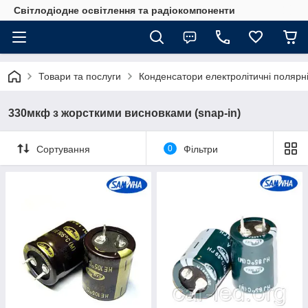
Світлодіодне освітлення та радіокомпоненти
Товари та послуги
Конденсатори електролітичні полярні
330мкф з жорсткими висновками (snap-in)
Сортування
0
Фільтри