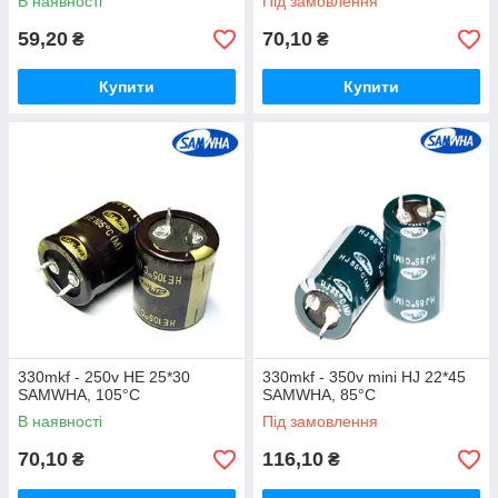
В наявності
Під замовлення
59,20
70,10
₴
₴
Купити
Купити
330mkf - 250v HE 25*30
330mkf - 350v mini HJ 22*45
SAMWHA, 105°C
SAMWHA, 85°C
В наявності
Під замовлення
70,10
116,10
₴
₴