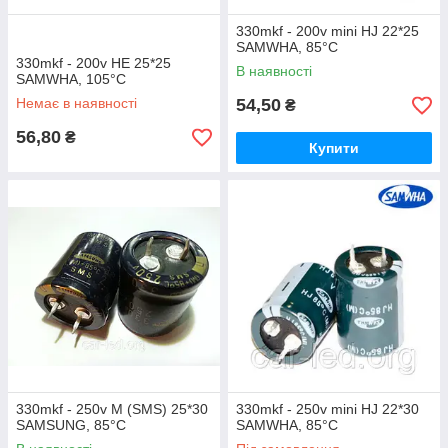
330mkf - 200v mini HJ 22*25
SAMWHA, 85°C
330mkf - 200v HE 25*25
В наявності
SAMWHA, 105°C
Немає в наявності
54,50
₴
56,80
₴
Купити
330mkf - 250v M (SMS) 25*30
330mkf - 250v mini HJ 22*30
SAMSUNG, 85°C
SAMWHA, 85°C