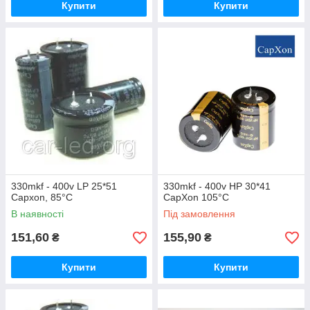
Купити
Купити
330mkf - 400v LP 25*51
330mkf - 400v HP 30*41
Capxon, 85°C
CapXon 105°C
В наявності
Під замовлення
151,60
155,90
₴
₴
Купити
Купити