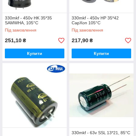
330mkf - 450v HK 35*35
330mkf - 450v HP 35*42
SAMWHA, 105°C
CapXon 105°C
Під замовлення
Під замовлення
251,10
217,90
₴
₴
Купити
Купити
330mkf - 63v SSL 13*21, 85°C