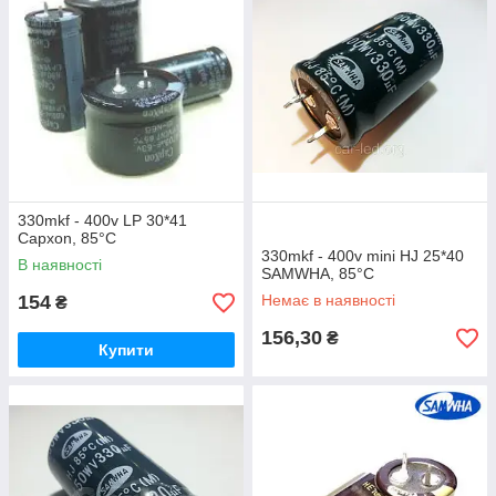
330mkf - 400v LP 30*41
Capxon, 85°C
330mkf - 400v mini HJ 25*40
В наявності
SAMWHA, 85°C
154
Немає в наявності
₴
156,30
₴
Купити