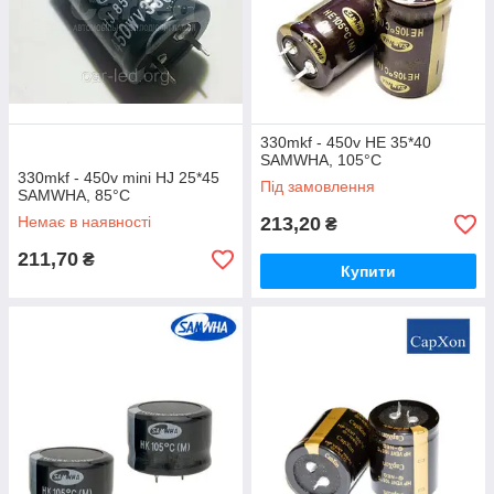
330mkf - 450v HE 35*40
SAMWHA, 105°C
330mkf - 450v mini HJ 25*45
Під замовлення
SAMWHA, 85°C
Немає в наявності
213,20
₴
211,70
₴
Купити