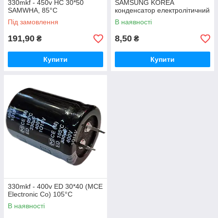
330mkf - 450v HC 30*50
SAMSUNG KOREA
SAMWHA, 85°C
конденсатор електролітичний
Під замовлення
В наявності
191,90
8,50
₴
₴
Купити
Купити
330mkf - 400v ED 30*40 (MCE
Electronic Co) 105°C
В наявності